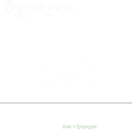
შეგიძლია:
ფეისბუქზე
ინსტაგრამზე
მესენჯერზე
ტიკტოკზე
მთავარი
ჩვენ შესახებ
ქვიზები
ბლოგი
კონტაქტი
ვეფხისტყაოსანი
გამოყენების წესები
კონფიდენციალურობის პოლიტიკა
ყველა უფლება დაცულია © 2026 სწორია
Powered by -
Dots ○ წერტილები