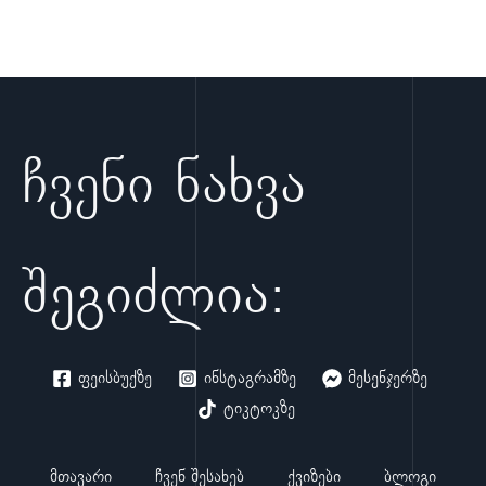
პოლიტიკასთან დაკავშირებით, შეგიძლიათ დაგვიკავშირდეთ
ვებგვერდის კონტაქტის გვერდის საშუალებით.
ჩვენი ნახვა
შეგიძლია:
ფეისბუქზე
ინსტაგრამზე
მესენჯერზე
ტიკტოკზე
მთავარი
ჩვენ შესახებ
ქვიზები
ბლოგი