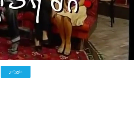
ᲓᲐᲬᲧᲔᲑᲐ