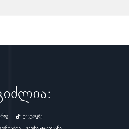
ეგიძლია:
ერზე
ტიკტოკზე
კონტაქტი
ვეფხისტყაოსანი