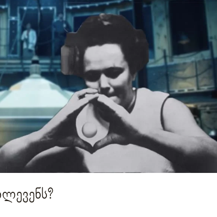
ილევენს?