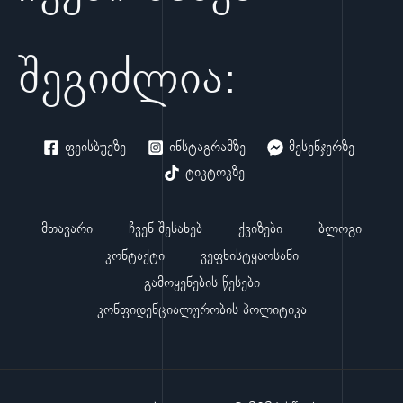
შეგიძლია:
ფეისბუქზე
ინსტაგრამზე
მესენჯერზე
ტიკტოკზე
მთავარი
ჩვენ შესახებ
ქვიზები
ბლოგი
კონტაქტი
ვეფხისტყაოსანი
გამოყენების წესები
კონფიდენციალურობის პოლიტიკა