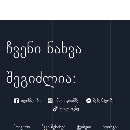
ჩვენი ნახვა
შეგიძლია:
ფეისბუქზე
ინსტაგრამზე
მესენჯერზე
ტიკტოკზე
მთავარი
ჩვენ შესახებ
ქვიზები
ბლოგი